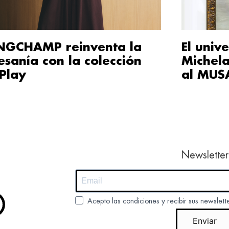
NGCHAMP reinventa la
El unive
esanía con la colección
Michela
Play
al MUS
Newsletter
Acepto las condiciones y recibir sus newslett
Enviar