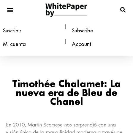
Estilo de vida
|
Suscribir
Subscribe
|
Mi cuenta
Account
Timothée Chalamet: La
nueva era de Bleu de
Chanel
En 2010, Martin Scorsese nos sorprendió con una
visión única de la masculinidad moderna a través de